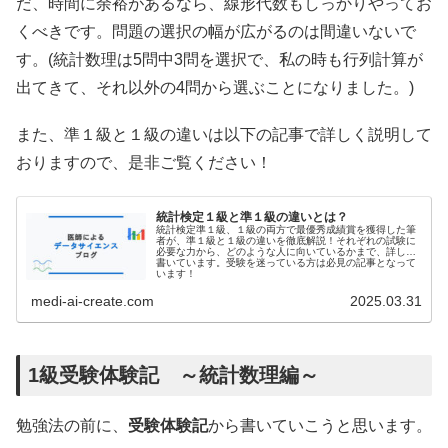
だ、時間に余裕があるなら、線形代数もしっかりやってお
くべきです。問題の選択の幅が広がるのは間違いないで
す。(統計数理は5問中3問を選択で、私の時も行列計算が
出てきて、それ以外の4問から選ぶことになりました。)
また、準１級と１級の違いは以下の記事で詳しく説明して
おりますので、是非ご覧ください！
統計検定１級と準１級の違いとは？
統計検定準１級、１級の両方で最優秀成績賞を獲得した筆
者が、準１級と１級の違いを徹底解説！それぞれの試験に
必要な力から、どのような人に向いているかまで、詳しく
書いています。受験を迷っている方は必見の記事となって
います！
medi-ai-create.com
2025.03.31
1級受験体験記 ～統計数理編～
勉強法の前に、
受験体験記
から書いていこうと思います。