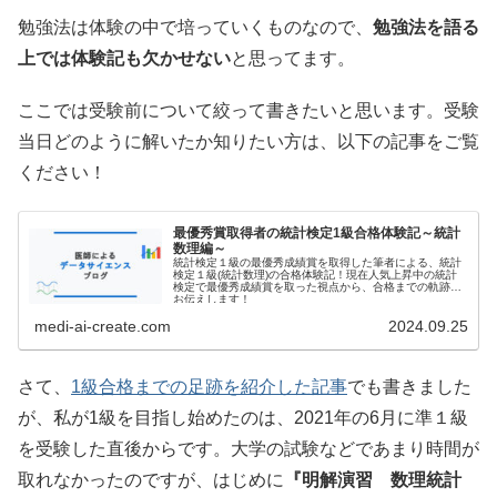
勉強法は体験の中で培っていくものなので、
勉強法を語る
上では体験記も欠かせない
と思ってます。
ここでは受験前について絞って書きたいと思います。受験
当日どのように解いたか知りたい方は、以下の記事をご覧
ください！
最優秀賞取得者の統計検定1級合格体験記～統計
数理編～
統計検定１級の最優秀成績賞を取得した筆者による、統計
検定１級(統計数理)の合格体験記！現在人気上昇中の統計
検定で最優秀成績賞を取った視点から、合格までの軌跡を
お伝えします！
medi-ai-create.com
2024.09.25
さて、
1級合格までの足跡を紹介した記事
でも書きました
が、私が1級を目指し始めたのは、2021年の6月に準１級
を受験した直後からです。大学の試験などであまり時間が
取れなかったのですが、はじめに
『明解演習 数理統計