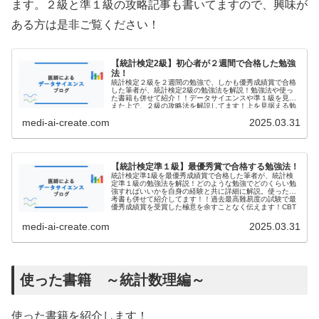
ます。２級と準１級の攻略記事も書いてますので、興味が
ある方は是非ご覧ください！
【統計検定2級】初心者が２週間で合格した勉強
法！
統計検定２級を２週間の勉強で、しかも優秀成績賞で合格
した筆者が、統計検定2級の勉強法を解説！勉強法や使っ
た書籍も併せて紹介！！データサイエンスや準１級を見据
えた上で、２級の攻略法を解説してます！上を見据える勉
強の極意を余すことなくお伝えします！
medi-ai-create.com
2025.03.31
【統計検定準１級】最優秀賞で合格する勉強法！
統計検定準1級を最優秀成績賞で合格した筆者が、統計検
定準１級の勉強法を解説！どのような勉強でどのくらい勉
強すればいいかを自身の経験と共に詳細に解説。使った参
考書も併せて紹介してます！！過去最高難易度の試験で最
優秀成績賞を受賞した極意を余すことなく伝えます！CBT
試験にも役立つ情報が盛りだくさん！
medi-ai-create.com
2025.03.31
使った書籍 ～統計数理編～
使った書籍を紹介します！