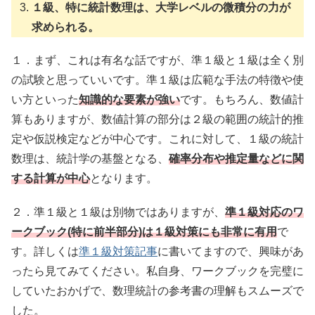
１級、特に統計数理は、大学レベルの微積分の力が
求められる。
１．まず、これは有名な話ですが、準１級と１級は全く別
の試験と思っていいです。準１級は広範な手法の特徴や使
い方といった
知識的な要素が強い
です。もちろん、数値計
算もありますが、数値計算の部分は２級の範囲の統計的推
定や仮説検定などが中心です。これに対して、１級の統計
数理は、統計学の基盤となる、
確率分布や推定量などに関
する計算が中心
となります。
２．準１級と１級は別物ではありますが、
準１級対応のワ
ークブック(特に前半部分)は１級対策にも非常に有用
で
す。詳しくは
準１級対策記事
に書いてますので、興味があ
ったら見てみてください。私自身、ワークブックを完璧に
していたおかげで、数理統計の参考書の理解もスムーズで
した。