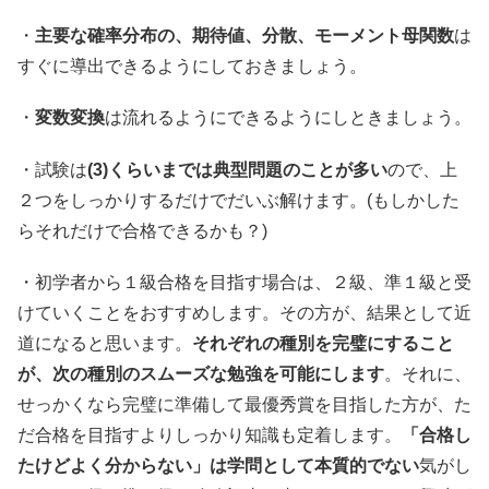
・
主要な確率分布の、期待値、分散、モーメント母関数
は
すぐに導出できるようにしておきましょう。
・
変数変換
は流れるようにできるようにしときましょう。
・試験は
(3)くらいまでは典型問題のことが多い
ので、上
２つをしっかりするだけでだいぶ解けます。(もしかした
らそれだけで合格できるかも？)
・初学者から１級合格を目指す場合は、２級、準１級と受
けていくことをおすすめします。その方が、結果として近
道になると思います。
それぞれの種別を完璧にすること
が、次の種別のスムーズな勉強を可能にします
。それに、
せっかくなら完璧に準備して最優秀賞を目指した方が、た
だ合格を目指すよりしっかり知識も定着します。
「合格し
たけどよく分からない」は学問として本質的でない
気がし