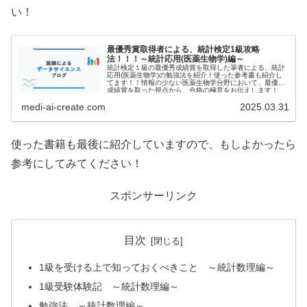
い！
最優秀賞取得者による、統計検定1級攻略
法！！！～統計応用(医薬生物学)編～
統計検定１級の最優秀成績賞を取得した筆者による、統計
応用(医薬生物学)の勉強法を紹介！使った参考書も紹介し
てます！！情報の少ない医薬生物学分野において、最優秀
成績賞を取った視点から、合格の極意をお伝えします！
medi-ai-create.com
2025.03.31
使った書籍も最後に紹介していますので、もしよかったら
参考にしてみてください！
スポンサーリンク
目次
1級を受ける上で知っておくべきこと ～統計数理編～
1級受験体験記 ～統計数理編～
勉強法 ～統計数理編～