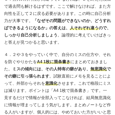
で過去問も解けるはずです。ここで解けなければ、また方
向性を正して２に戻る必要があります。この時に自己分析
力が大事です。
「なぜその問題ができないのか、どうすれ
ばできるようになるか」の答えは、
人それぞれ違う
ので、
しっかり自己分析しましょう
。論理的に考えていけばきっ
と答えが見つかると思います。
４．２や３をやっていく中で、自分のミスの仕方や、それ
を防ぐやりかたを
A4 1枚に箇条書き
にまとめておきまし
た。
ミスの傾向には、その人特有の癖があり、
無意識化
で
その癖に引っ張られます
。試験直前にメモを見ることによ
って、外部からそれを
意識化
させます。これで格段にミス
は減ります。ポイントは「A4 1枚で箇条書き」です。一
見するだけで情報が全部入ってこなければ、結局無意識化
に情報が埋まってしまう気がします。まとめノートなど作
る人がいますが、個人的には、やめておいた方がいいと思