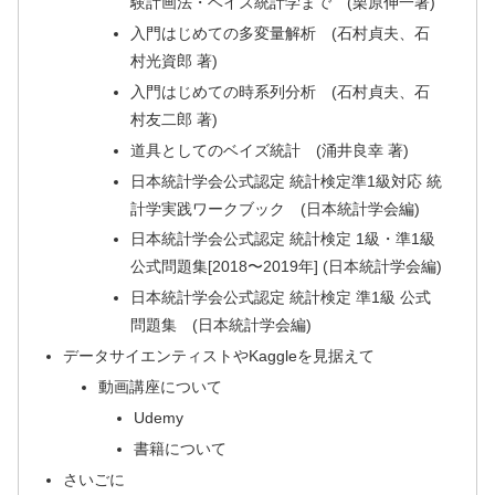
験計画法・ベイズ統計学まで (栗原伸一著)
入門はじめての多変量解析 (石村貞夫、石
村光資郎 著)
入門はじめての時系列分析 (石村貞夫、石
村友二郎 著)
道具としてのベイズ統計 (涌井良幸 著)
日本統計学会公式認定 統計検定準1級対応 統
計学実践ワークブック (日本統計学会編)
日本統計学会公式認定 統計検定 1級・準1級
公式問題集[2018〜2019年] (日本統計学会編)
日本統計学会公式認定 統計検定 準1級 公式
問題集 (日本統計学会編)
データサイエンティストやKaggleを見据えて
動画講座について
Udemy
書籍について
さいごに