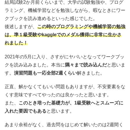
結局試験2か月前くらいまで、大学の試験勉強や、プログ
ラミング、機械学習などを勉強しながら、暇なときにワー
クブックを読み進めるといった感じでした。
後述しますが、
この時のプログラミングや機械学習の勉強
は、準１級受験やkaggleでのメダル獲得に非常に生かさ
れました！
2021年の5月に入り、さすがにヤバいとなってワークブッ
クを読み込みました。本当に
隅々まで読み込んだ
と思いま
す。
演習問題も一応全部2週くらい
解きました。
正直、解かなくてもいい問題もありますが、不安要素をな
くす意味ですべてやったのは良かったと思います。
また、
このとき培った基礎力が、1級受験へとスムーズに
入れた要因でもある
と思います。
あまり余裕がなく、過去問をはじめて解いたのは2週間く