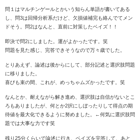
問１はマルチンゲールとかいう知らん単語が書いてある
し、問3は回帰分析系だけど、欠損値補完も絡んでてメン
ドそう。問2はなんと、直前に対策したベイズ！！
即決で問2にしました。運がよかったです。笑
問題を見た感じ、完答できそうなので万々歳でした。
とりあえず、論述は後からにして、部分記述と選択肢問題
に移りました。
喜びも束の間、これが、めっちゃムズかったです。笑
なんとか、耐えながら解き進め、選択肢は自信がないとこ
ろもありましたが、何とか2択にしぼったりして得点の期
待値を最大化できるように努めました。←何気に選択肢問
題では大事な力です笑
残り25分くらいで論述に行き、ベイズを完答して、あと