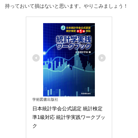
日本統計学会公式認定 統計検定
準1級対応 統計学実践ワークブッ
ク
Amazonで見る
楽天市場で見る
Yahoo!ショッピングで見る
日本統計学会公式認定 統計検定 1級・準1級 公式問題
集[2018〜2019年] (日本統計学会編)
過去問は必須です。私の時はこれしかなかったのですが、
今は準1級だけをまとめたものもあるようです。将来的に
1級を受験する方は、これに掲載されている1級の問題を