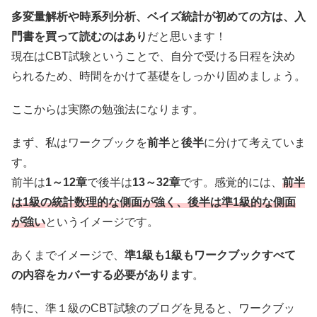
多変量解析や時系列分析、ベイズ統計が初めての方は、入
門書を買って読むのはあり
だと思います！
現在はCBT試験ということで、自分で受ける日程を決め
られるため、時間をかけて基礎をしっかり固めましょう。
ここからは実際の勉強法になります。
まず、私はワークブックを
前半
と
後半
に分けて考えていま
す。
前半は
1～12章
で後半は
13～32章
です。感覚的には、
前半
は1級の統計数理的な側面が強く、後半は準1級的な側面
が強い
というイメージです。
あくまでイメージで、
準1級も1級もワークブックすべて
の内容をカバーする必要があります
。
特に、準１級のCBT試験のブログを見ると、ワークブッ