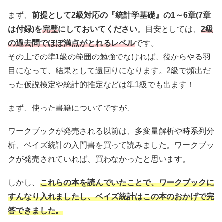
まず、
前提として2級対応の『統計学基礎』の1～6章(7章
は付録)を
完璧
にしておいてください
。目安としては、
2級
の過去問でほぼ満点がとれるレベル
です。
その上での準1級の範囲の勉強でなければ、後からやる羽
目になって、結果として遠回りになります。2級で頻出だ
った仮説検定や統計的推定などは準1級でも出ます！
まず、使った書籍についてですが、
ワークブックが発売される以前は、多変量解析や時系列分
析、ベイズ統計の入門書を買って読みました。ワークブッ
クが発売されていれば、買わなかったと思います。
しかし、
これらの本を読んでいたことで、ワークブックに
すんなり入れましたし、ベイズ統計はこの本のおかげで完
答できました。