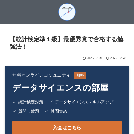
【統計検定準１級】最優秀賞で合格する勉
強法！
2025.03.31
2022.12.28
無料オンラインコミュニティ
無料
データサイエンスの部屋
✓
統計検定対策
✓
データサイエンススキルアップ
✓
質問し放題
✓
仲間集め
入会はこちら